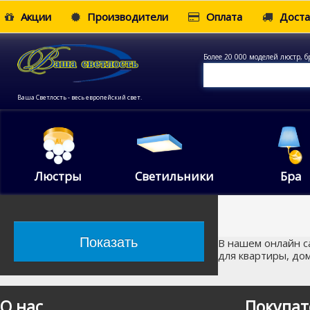
Акции
Производители
Оплата
Доста
Более 20 000 моделей люстр, б
Ваша Светлость - весь европейский свет.
Люстры
Светильники
Бра
В нашем онлайн са
для квартиры, дом
О нас
Покупат