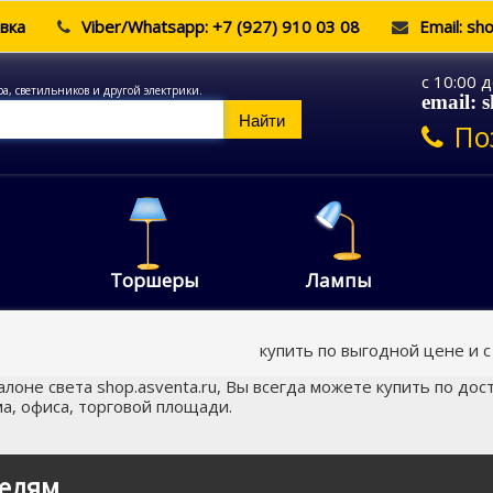
вка
Viber/Whatsapp: +7 (927) 910 03 08
Email: sh
c 10:00 
ра, светильников и другой электрики.
email: 
Найти
По
Торшеры
Лампы
купить по выгодной цене и с
лоне света shop.asventa.ru, Вы всегда можете купить по дос
а, офиса, торговой площади.
елям