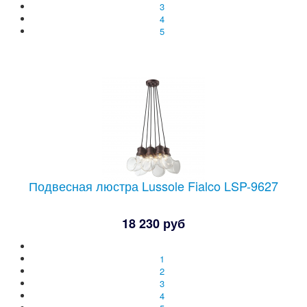
3
4
5
Подвесная люстра Lussole Fialco LSP-9627
18 230 руб
1
2
3
4