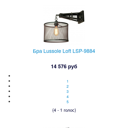
Бра Lussole Loft LSP-9884
14 576 руб
1
2
3
4
5
(4 - 1 голос)