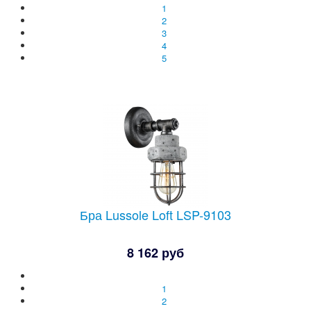
1
2
3
4
5
Бра Lussole Loft LSP-9103
8 162 руб
1
2