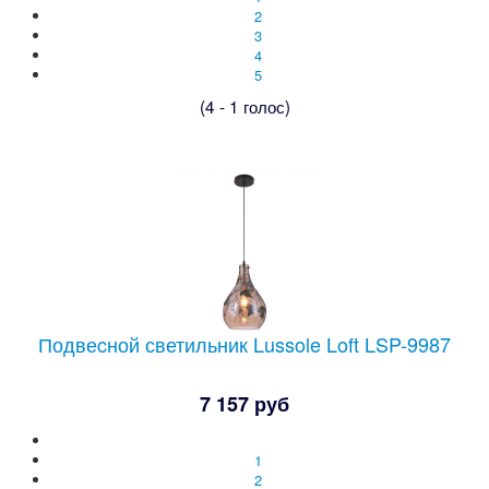
2
3
4
5
(4 - 1 голос)
Подвеcной светильник Lussole Loft LSP-9987
7 157 руб
1
2