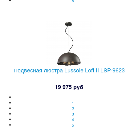
5
Подвесная люстра Lussole Loft II LSP-9623
19 975 руб
1
2
3
4
5