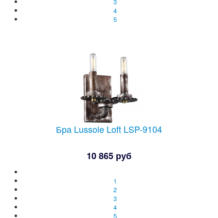
3
4
5
Бра Lussole Loft LSP-9104
10 865 руб
1
2
3
4
5