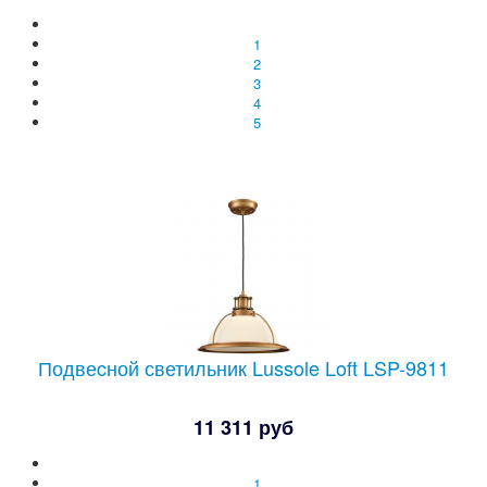
1
2
3
4
5
Подвеcной светильник Lussole Loft LSP-9811
11 311 руб
1