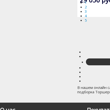
1
2
3
4
5
В нашем онлайн са
подборка Торшеры