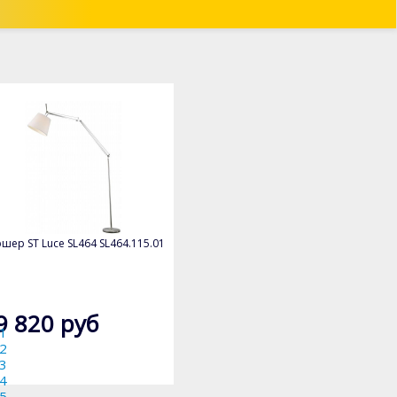
шер ST Luce SL464 SL464.115.01
9 820 руб
1
2
3
4
5