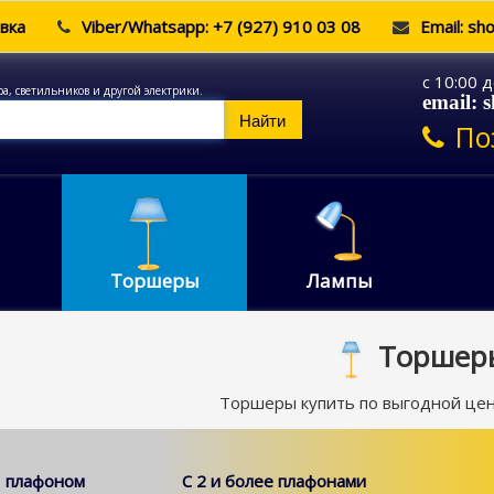
вка
Viber/Whatsapp: +7 (927) 910 03 08
Email: sh
c 10:00 
ра, светильников и другой электрики.
email: 
Найти
По
Торшеры
Лампы
Торшер
Торшеры купить по выгодной цен
1 плафоном
С 2 и более плафонами