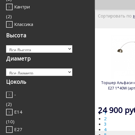
Кантри
Сортировать по
(2)
Классика
(6)
Высота
Лофт
(7)
Диаметр
Модерн
(2)
Прованс
Цоколь
Торшер Альфаси н
(6)
E27 1*40W (арт
Ретро
-
(1)
(2)
24 900 ру
Современный
E14
1
2
(23)
(10)
3
Хай-тек
E27
4
5