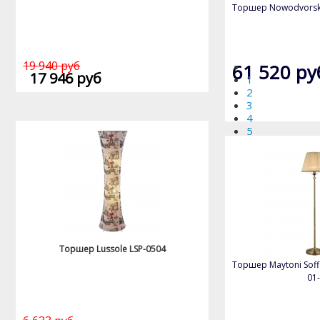
Торшер Nowodvorski 
19 940 руб
61 520 ру
17 946 руб
1
2
3
4
5
Торшер Lussole LSP-0504
Торшер Maytoni Soff
01