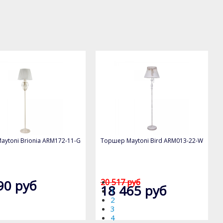
ytoni Brionia ARM172-11-G
Торшер Maytoni Bird ARM013-22-W
90 руб
20 517 руб
18 465 руб
1
2
3
4