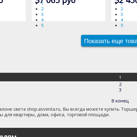
1
1
2
2
3
3
4
4
5
5
Показать еще тов
1
2
3
В конец
лоне света shop.asventa.ru, Вы всегда можете купить Торшер
 для квартиры, дома, офиса, торговой площади.