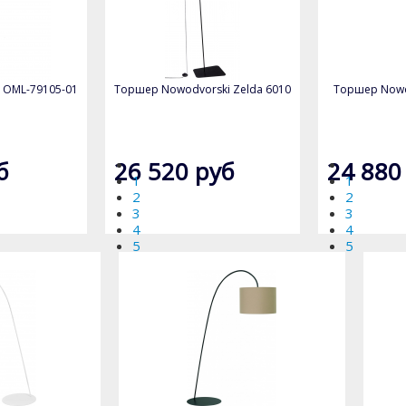
 OML-79105-01
Торшер Nowodvorski Zelda 6010
Торшер Nowod
б
26 520 руб
24 880
1
1
2
2
3
3
4
4
5
5