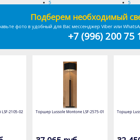
5
5
Подберем необходимый све
авьте фото в удобный для Вас мессенджер Viber или What
+7 (996) 200 75 
 LSF-2105-02
Торшер Lussole Montone LSF-2575-01
Торшер Luss
б
37 065 руб
32 45