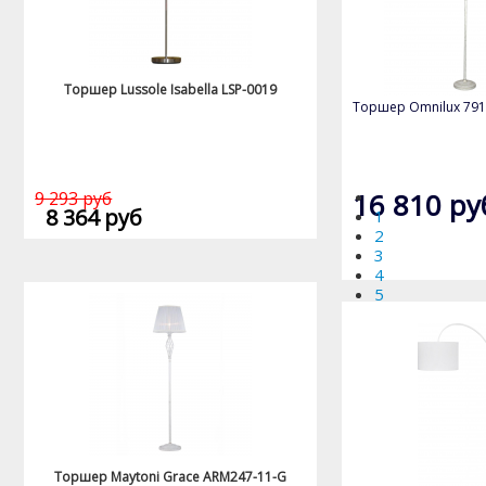
Торшер Lussole Isabella LSP-0019
Торшер Omnilux 791
16 810 ру
9 293 руб
8 364 руб
1
2
3
4
5
Торшер Maytoni Grace ARM247-11-G