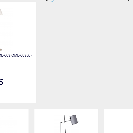
L-608 OML-60805-
1
б