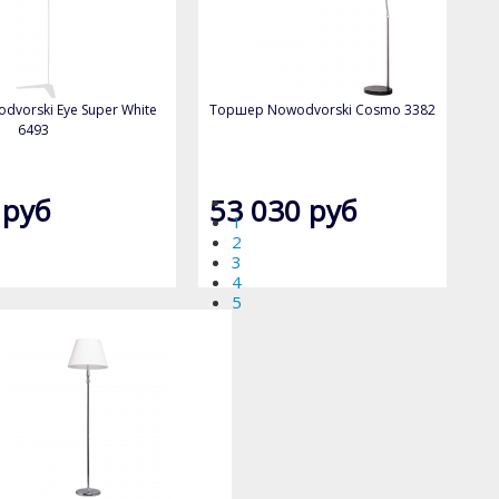
vorski Eye Super White
Торшер Nowodvorski Cosmo 3382
6493
 руб
53 030 руб
1
2
3
4
5