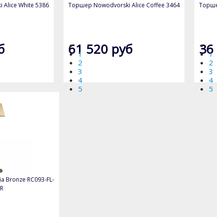
Alice White 5386
Торшер Nowodvorski Alice Coffee 3464
Торше
б
61 520 руб
36
1
1
2
2
3
3
4
4
5
5
ia Bronze RC093-FL-
-R