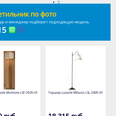
5
тильник по фото
sApp и менеджер подберет подходящую модель.
15
ole Montone LSF-2505-01
Торшер Lussole Milazzo LSL-2905-01
0 руб
18 315 руб