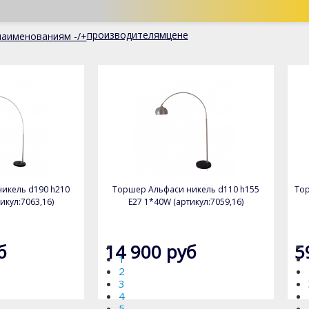
производителям
цене
наименованиям -/+
икель d190 h210
Торшер Альфаси никель d110 h155
Тор
икул:7063,16)
E27 1*40W (артикул:7059,16)
б
14 900 руб
5
1
2
3
4
5