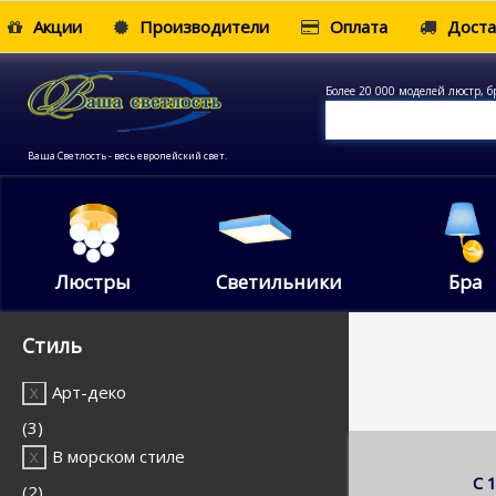
Акции
Производители
Оплата
Доста
Более 20 000 моделей люстр, б
Ваша Светлость - весь европейский свет.
Люстры
Светильники
Бра
Стиль
Арт-деко
(3)
В морском стиле
С 
(2)