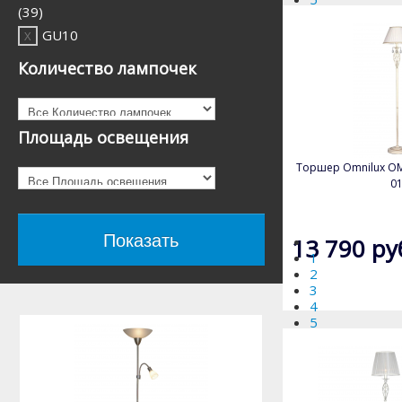
(3)
(39)
GU10
(1)
Количество лампочек
LED
(2)
Площадь освещения
R7S
(1)
Торшер Omnilux OM
0
13 790 ру
1
2
3
4
5