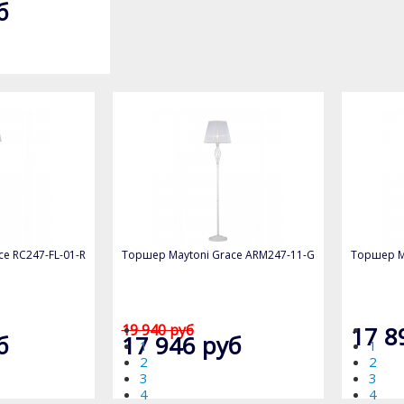
б
e RC247-FL-01-R
Торшер Maytoni Grace ARM247-11-G
Торшер Ma
17 8
19 940 руб
б
17 946 руб
1
1
2
2
3
3
4
4