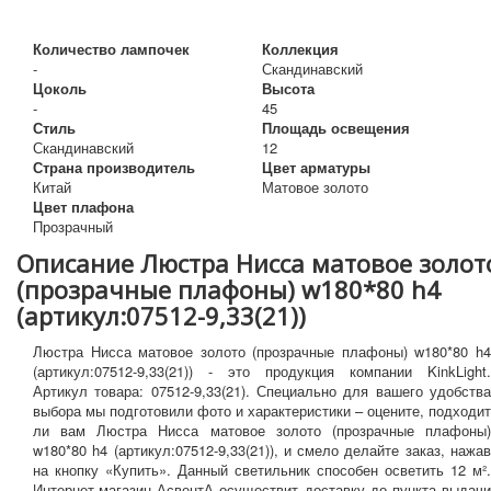
Количество лампочек
Коллекция
-
Скандинавский
Цоколь
Высота
-
45
Стиль
Площадь освещения
Скандинавский
12
Страна производитель
Цвет арматуры
Китай
Матовое золото
Цвет плафона
Прозрачный
Описание Люстра Нисса матовое золот
(прозрачные плафоны) w180*80 h4
(артикул:07512-9,33(21))
Люстра Нисса матовое золото (прозрачные плафоны) w180*80 h4
(артикул:07512-9,33(21)) - это продукция компании KinkLight.
Артикул товара: 07512-9,33(21). Специально для вашего удобства
выбора мы подготовили фото и характеристики – оцените, подходит
ли вам Люстра Нисса матовое золото (прозрачные плафоны)
w180*80 h4 (артикул:07512-9,33(21)), и смело делайте заказ, нажав
на кнопку «Купить». Данный светильник способен осветить 12 м².
Интернет-магазин АсвентА осуществит доставку до пункта выдачи