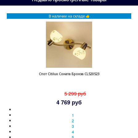
В наличии на складе
Спот Citilux Соната Бронза CL520523
5 299 руб
4 769 руб
1
2
3
4
5