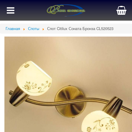
Главная
Споты
Спот Citilux Соната Бронза CL520523