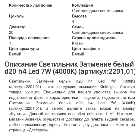
Количество лампочек
Коллекция
-
Светодиодные светильники
Цоколь
Высота
-
4
Диаметр
Стиль
20
Светодиодные светильники
Площадь освещения
Страна производитель
1
Китай
Цвет арматуры
Цвет плафона
Белый
Белый
Описание Светильник Затмение белый
d20 h4 Led 7W (4000K) (артикул:2201,01
Светильник Затмение белый d20 h4 Led 7W (4000K)
(артикул:2201,01) - это продукция компании KinkLight. Артикул
товара: 2201,01. Специально для вашего удобства выбора мы
подготовили фото и характеристики – оцените, подходит ли вам
Светильник Затмение белый d20 h4 Led 7W (4000K)
(артикул:2201,01), и смело делайте заказ, нажав на кнопку
«Купить». Данный светильник способен осветить 1 м². Интернет-
магазин АсвентА осуществит доставку до пункта выдачи заказов,
либо по указанному адресу. Уточнить цену доставки вы можете на
странице «Доставка».