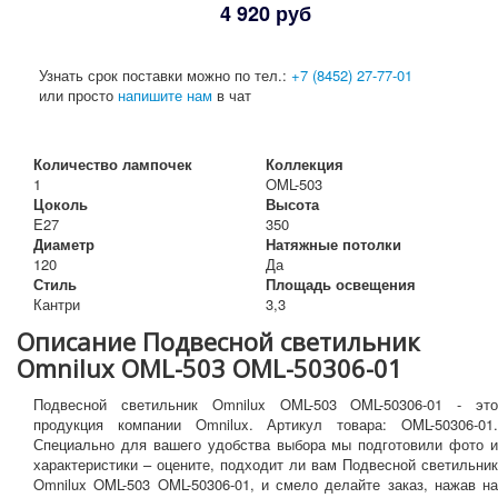
4 920 руб
Узнать срок поставки можно по тел.:
+7 (8452) 27-77-01
или просто
напишите нам
в чат
Количество лампочек
Коллекция
1
OML-503
Цоколь
Высота
E27
350
Диаметр
Натяжные потолки
120
Да
Стиль
Площадь освещения
Кантри
3,3
Описание Подвесной светильник
Omnilux OML-503 OML-50306-01
Подвесной светильник Omnilux OML-503 OML-50306-01 - это
продукция компании Omnilux. Артикул товара: OML-50306-01.
Специально для вашего удобства выбора мы подготовили фото и
характеристики – оцените, подходит ли вам Подвесной светильник
Omnilux OML-503 OML-50306-01, и смело делайте заказ, нажав на