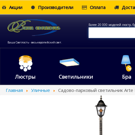
Акции
Производители
Оплата
Доста
Более 20 000 моделей люстр, б
Ваша Светлость - весь европейский свет.
Люстры
Светильники
Бра
Главная
Уличные
Садово-парковый светильник Arte 