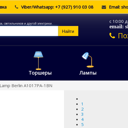
вка
Viber/Whatsapp: +7 (927) 910 03 08
Email: sh
c 10:00 
ра, светильников и другой электрики.
email: 
Найти
По
Торшеры
Лампы
Lamp Berlin A1017PA-1BN
1
2
3
4
5