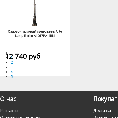
Садово-парковый светильник Arte
Lamp Berlin A1017PA-1BN
12 740 руб
1
2
3
4
5
О нас
Покупат
Контакты
Доставка
Отзывы покупателей
Возврат тов