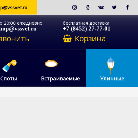
op@vssvet.ru
до 20:00 ежедневно
бесплатная доставка
shop@vssvet.ru
+7 (8452) 27-77-01
звонить
Корзина
Споты
Встраиваемые
Уличные