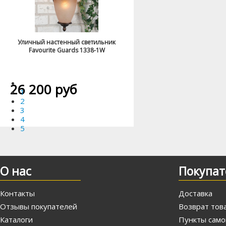
Уличный настенный светильник
Favourite Guards 1338-1W
26 200 руб
1
2
3
4
5
О нас
Покупат
Контакты
Доставка
Отзывы покупателей
Возврат тов
Каталоги
Пункты само