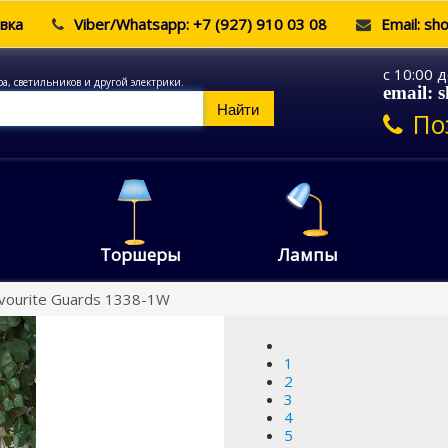
вка
Viber/Whatsapp: +7 (927) 910 03 08
Email: sh
c 10:00 
ра, светильников и другой электрики.
email: 
Найти
По
Торшеры
Лампы
vourite Guards 1338-1W
1
2
3
4
5