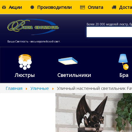
Акции
Производители
Оплата
Доста
Более 20 000 моделей люстр, б
Ваша Светлость - весь европейский свет.
Люстры
Светильники
Бра
Главная
Уличные
Уличный настенный светильник Fa