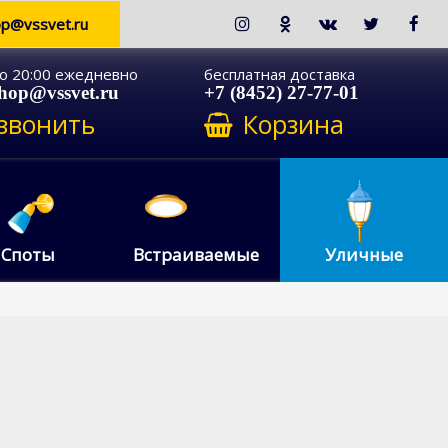
op@vssvet.ru
до 20:00 ежедневно
бесплатная доставка
shop@vssvet.ru
+7 (8452) 27-77-01
звонить
Корзина
Споты
Встраиваемые
Уличные