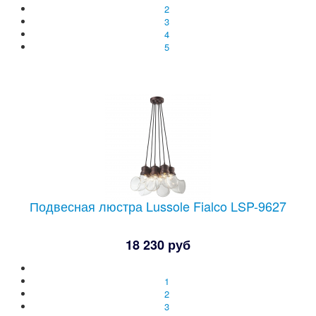
2
3
4
5
Подвесная люстра Lussole Fialco LSP-9627
18 230 руб
1
2
3