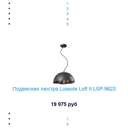
1
2
3
4
5
Подвесная люстра Lussole Loft II LSP-9623
19 975 руб
1
2