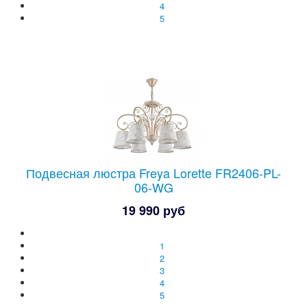
4
5
Подвесная люстра Freya Lorette FR2406-PL-
06-WG
19 990 руб
1
2
3
4
5