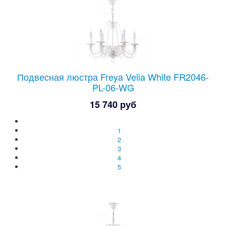
Подвесная люстра Freya Velia White FR2046-
PL-06-WG
15 740 руб
1
2
3
4
5