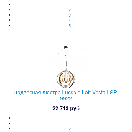
1
2
3
4
5
Подвесная люстра Lussole Loft Vesta LSP-
9922
22 713 руб
1
2