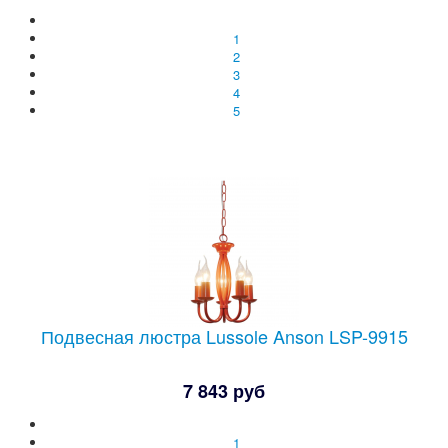
1
2
3
4
5
Подвесная люстра Lussole Anson LSP-9915
7 843 руб
1