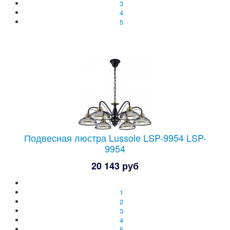
3
4
5
Подвесная люстра Lussole LSP-9954 LSP-
9954
20 143 руб
1
2
3
4
5