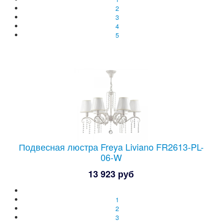
2
3
4
5
Подвесная люстра Freya Liviano FR2613-PL-
06-W
13 923 руб
1
2
3