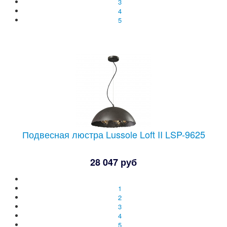
3
4
5
Подвесная люстра Lussole Loft II LSP-9625
28 047 руб
1
2
3
4
5