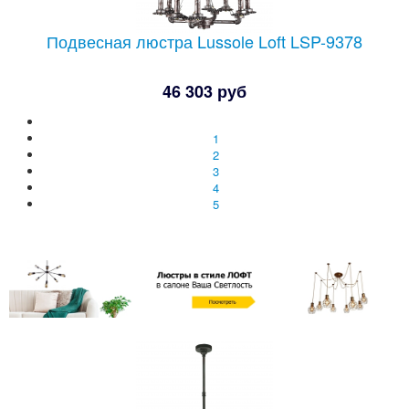
Подвесная люстра Lussole Loft LSP-9378
46 303 руб
1
2
3
4
5